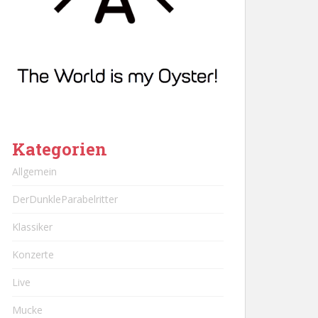
Kategorien
Allgemein
DerDunkleParabelritter
Klassiker
Konzerte
Live
Mucke