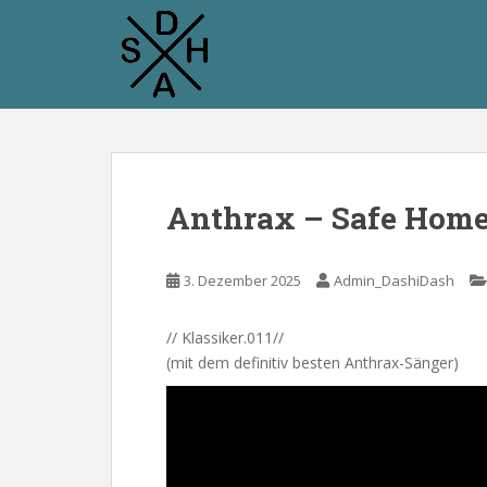
S
k
i
p
t
o
m
a
Anthrax – Safe Hom
i
n
c
3. Dezember 2025
Admin_DashiDash
o
n
t
// Klassiker.011//
e
(mit dem definitiv besten Anthrax-Sänger)
n
t