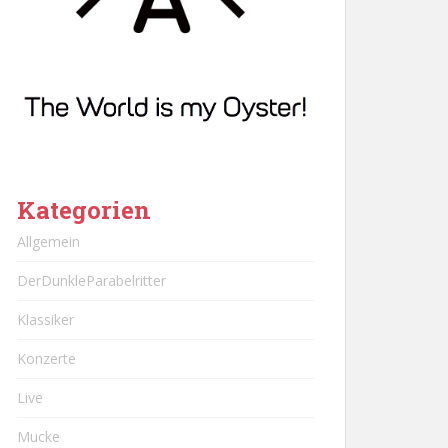
Kategorien
Allgemein
DerDunkleParabelritter
Klassiker
Konzerte
Live
Mucke