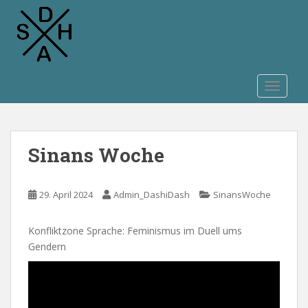
S
k
i
p
t
o
TOGGLE
m
a
i
Sinans Woche
n
c
o
29. April 2024
Admin_DashiDash
SinansWoche
n
t
e
Konfliktzone Sprache: Feminismus im Duell ums
n
Gendern
t