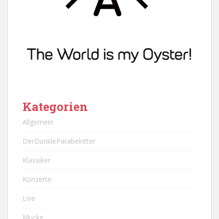
Kategorien
Allgemein
DerDunkleParabelritter
Klassiker
Konzerte
Live
Mucke